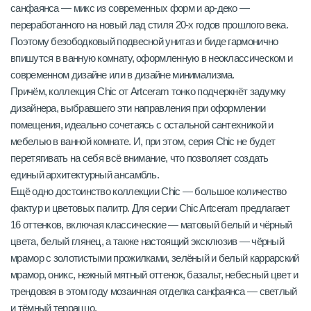
санфаянса — микс из современных форм и ар-деко —
переработанного на новый лад стиля 20-х годов прошлого века.
Поэтому безободковый подвесной унитаз и биде гармонично
впишутся в ванную комнату, оформленную в неоклассическом и
современном дизайне или в дизайне минимализма.
Причём, коллекция Chic от Artceram тонко подчеркнёт задумку
дизайнера, выбравшего эти направления при оформлении
помещения, идеально сочетаясь с остальной сантехникой и
мебелью в ванной комнате. И, при этом, серия Chic не будет
перетягивать на себя всё внимание, что позволяет создать
единый архитектурный ансамбль.
Ещё одно достоинство коллекции Chic — большое количество
фактур и цветовых палитр. Для серии Chic Artceram предлагает
16 оттенков, включая классические — матовый белый и чёрный
цвета, белый глянец, а также настоящий эксклюзив — чёрный
мрамор с золотистыми прожилками, зелёный и белый каррарский
мрамор, оникс, нежный мятный оттенок, базальт, небесный цвет и
трендовая в этом году мозаичная отделка санфаянса — светлый
и тёмный терраццо.