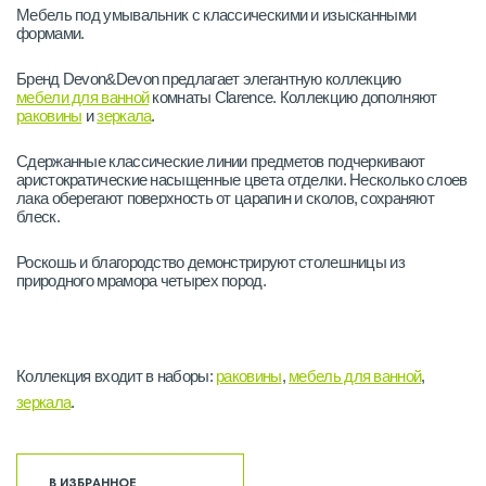
Мебель под умывальник с классическими и изысканными
формами.
Бренд Devon&Devon предлагает элегантную коллекцию
мебели для ванной
комнаты Clarence. Коллекцию дополняют
раковины
и
зеркала
.
Сдержанные классические линии предметов подчеркивают
аристократические насыщенные цвета отделки. Несколько слоев
лака оберегают поверхность от царапин и сколов, сохраняют
блеск.
Роскошь и благородство демонстрируют столешницы из
природного мрамора четырех пород.
Коллекция входит в наборы:
раковины
,
мебель для ванной
,
зеркала
.
В ИЗБРАННОЕ