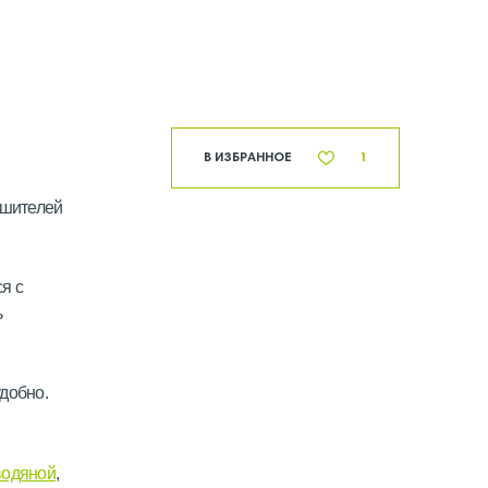
В ИЗБРАННОЕ
1
ушителей
я с
ь
добно.
водяной
,