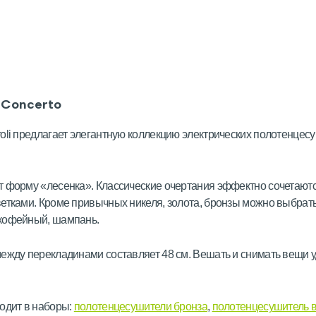
 Concerto
oli предлагает элегантную коллекцию электрических полотенцес
 форму «лесенка». Классические очертания эффектно сочетаютс
етками. Кроме привычных никеля, золота, бронзы можно выбрат
кофейный, шампань.
ежду перекладинами составляет 48 см. Вешать и снимать вещи у
одит в наборы:
полотенцесушители бронза
,
полотенцесушитель 