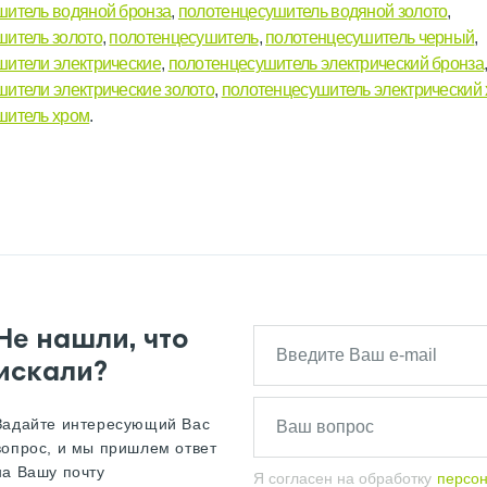
шитель водяной бронза
,
полотенцесушитель водяной золото
,
шитель золото
,
полотенцесушитель
,
полотенцесушитель черный
,
шители электрические
,
полотенцесушитель электрический бронза
ители электрические золото
,
полотенцесушитель электрический
шитель хром
.
Не нашли, что
искали?
Задайте интересующий Вас
вопрос, и мы пришлем ответ
на Вашу почту
Я согласен на обработку
персо