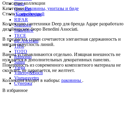
Описание коллекции
Oasis
Категории
Раковины, унитазы и биде
Omoikiri
Стиль
Современный
QuadroDesign
RIFAR
Коллекцию сантехники Deep для бренда Agape разработало
Scarabeo
дизайнерское бюро Benedini Associati.
Smartflow
TECE
В предметах серии сочетаются элегантная сдержанность и
the.Artceram
мягкая округлость линий.
THG
TOTO
Ванны устанавливаются отдельно. Изящная внешность не
Ritmonio
нуждается в дополнительных декоративных панелях.
Salini
Поверхность из современного композитного материала не
Viega
скользит, не царапается, не желтеет.
Villeroy&Boch
Vismaravetro
Коллекция входит в наборы:
раковины
.
Сунержа
В избранное