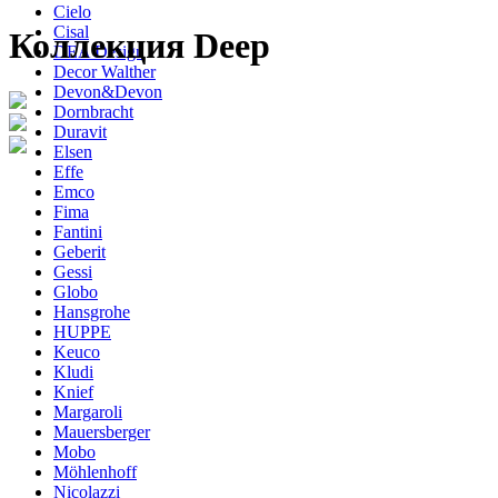
Cielo
Cisal
Коллекция Deep
DEA Design
Decor Walther
Devon&Devon
Dornbracht
Duravit
Elsen
Effe
Emco
Fima
Fantini
Geberit
Gessi
Globo
Hansgrohe
HUPPE
Keuco
Kludi
Knief
Margaroli
Mauersberger
Mobo
Möhlenhoff
Nicolazzi