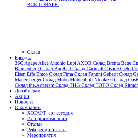
ВСЕ ТОВАРЫ
Склад
Бренды
3SC
Agape
Alice
Antonio Lupi
AXOR
Склад
Brenta
Bette
Ск
Blumenberg
Склад
Burgbad
Склад
Carimali
Casarte
Cielo
Ск
Elsen
Effe
Emco
Склад
Fima
Склад
Fantini
Geberit
Склад
Ge
Mauersberger
Склад
Mobo
Möhlenhoff
Nicolazzi
Склад
Oasi
Склад
the.Artceram
Склад
THG
Склад
TOTO
Склад
Ritmo
Дизайнерам
Акции
Новости
О компании
ХОГАРТ_арт сегодня
История компании
Статьи
Референц-объекты
Мероприятия