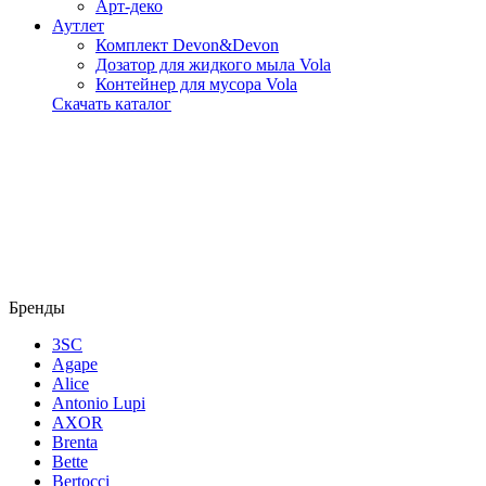
Арт-деко
Аутлет
Комплект Devon&Devon
Дозатор для жидкого мыла Vola
Контейнер для мусора Vola
Скачать каталог
Бренды
3SC
Agape
Alice
Antonio Lupi
AXOR
Brenta
Bette
Bertocci