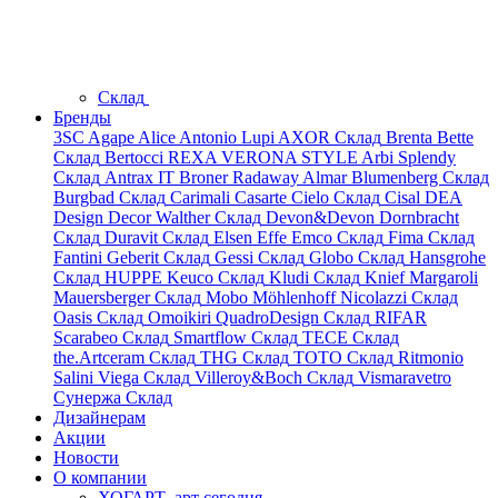
Склад
Бренды
3SC
Agape
Alice
Antonio Lupi
AXOR
Склад
Brenta
Bette
Склад
Bertocci
REXA
VERONA STYLE
Arbi
Splendy
Склад
Antrax IT
Broner
Radaway
Almar
Blumenberg
Склад
Burgbad
Склад
Carimali
Casarte
Cielo
Склад
Cisal
DEA
Design
Decor Walther
Склад
Devon&Devon
Dornbracht
Склад
Duravit
Склад
Elsen
Effe
Emco
Склад
Fima
Склад
Fantini
Geberit
Склад
Gessi
Склад
Globo
Склад
Hansgrohe
Склад
HUPPE
Keuco
Склад
Kludi
Склад
Knief
Margaroli
Mauersberger
Склад
Mobo
Möhlenhoff
Nicolazzi
Склад
Oasis
Склад
Omoikiri
QuadroDesign
Склад
RIFAR
Scarabeo
Склад
Smartflow
Склад
TECE
Склад
the.Artceram
Склад
THG
Склад
TOTO
Склад
Ritmonio
Salini
Viega
Склад
Villeroy&Boch
Склад
Vismaravetro
Сунержа
Склад
Дизайнерам
Акции
Новости
О компании
ХОГАРТ_арт сегодня