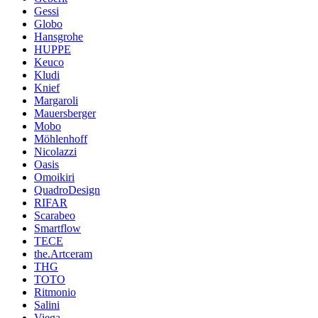
Gessi
Globo
Hansgrohe
HUPPE
Keuco
Kludi
Knief
Margaroli
Mauersberger
Mobo
Möhlenhoff
Nicolazzi
Oasis
Omoikiri
QuadroDesign
RIFAR
Scarabeo
Smartflow
TECE
the.Artceram
THG
TOTO
Ritmonio
Salini
Viega