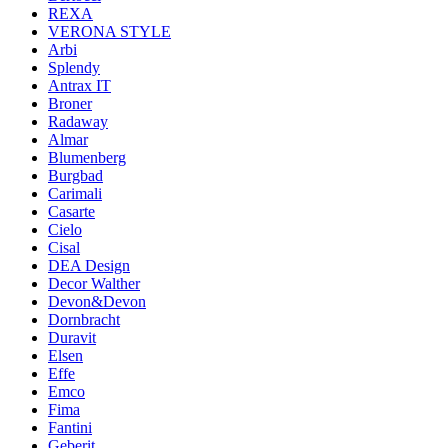
REXA
VERONA STYLE
Arbi
Splendy
Antrax IT
Broner
Radaway
Almar
Blumenberg
Burgbad
Carimali
Casarte
Cielo
Cisal
DEA Design
Decor Walther
Devon&Devon
Dornbracht
Duravit
Elsen
Effe
Emco
Fima
Fantini
Geberit