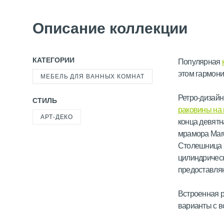
Описание коллекции
КАТЕГОРИИ
Популярная
этом гармони
МЕБЕЛЬ ДЛЯ ВАННЫХ КОМНАТ
Ретро-дизай
СТИЛЬ
раковины на
АРТ-ДЕКО
конца девятн
мрамора Marq
Столешница п
цилиндрическ
предоставляю
Встроенная р
варианты с в