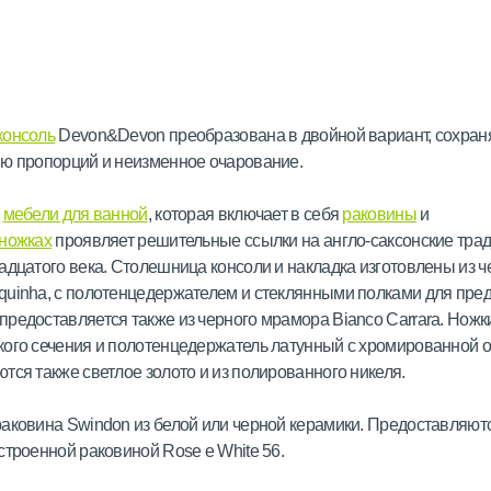
консоль
Devon&Devon преобразована в двойной вариант, сохран
ю пропорций и неизменное очарование.
н
мебели для ванной
, которая включает в себя
раковины
и
 ножках
проявляет решительные ссылки на англо-саксонские тра
адцатого века. Столешница консоли и накладка изготовлены из ч
uinha, с полотенцедержателем и стеклянными полками для пред
редоставляется также из черного мрамора Bianco Carrara. Ножк
ого сечения и полотенцедержатель латунный с хромированной о
тся также светлое золото и из полированного никеля.
аковина Swindon из белой или черной керамики. Предоставляют
строенной раковиной Rose e White 56.