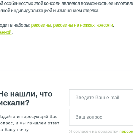
й особенностью этой консоли является возможность ее изготовл
полной индивидуализацией и изменением отделки.
одит в наборы:
раковины
,
раковины на ножках
,
консоли
,
ванной
.
Не нашли, что
искали?
Задайте интересующий Вас
вопрос, и мы пришлем ответ
на Вашу почту
Я согласен на обработку
персо