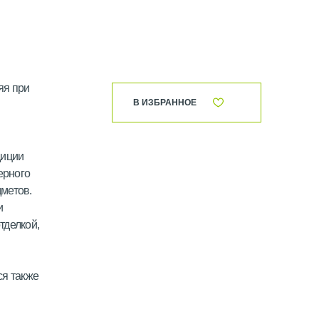
яя при
В ИЗБРАННОЕ
диции
ерного
метов.
и
тделкой,
ся также