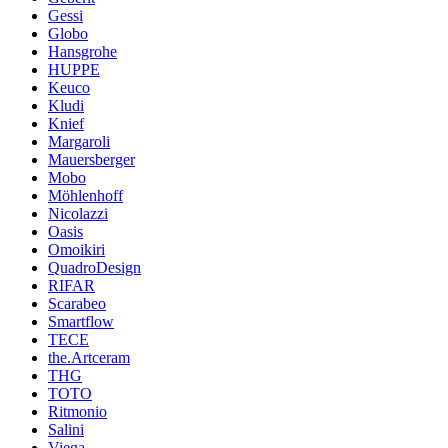
Gessi
Globo
Hansgrohe
HUPPE
Keuco
Kludi
Knief
Margaroli
Mauersberger
Mobo
Möhlenhoff
Nicolazzi
Oasis
Omoikiri
QuadroDesign
RIFAR
Scarabeo
Smartflow
TECE
the.Artceram
THG
TOTO
Ritmonio
Salini
Viega