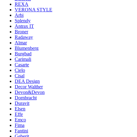
REXA
VERONA STYLE
Arbi
Splendy
Antrax IT
Broner
Radaway
Almar
Blumenberg
Burgbad
Carimali
Casarte
Cielo
Cisal
DEA Design
Decor Walther
Devon&Devon
Dornbracht
Duravit
Elsen
Effe
Emco
Fima
Fantini
Geberit