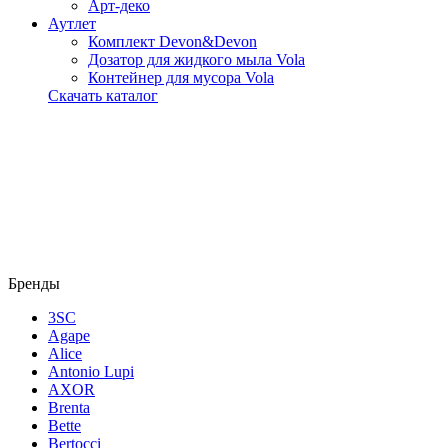
Арт-деко
Аутлет
Комплект Devon&Devon
Дозатор для жидкого мыла Vola
Контейнер для мусора Vola
Скачать каталог
Бренды
3SC
Agape
Alice
Antonio Lupi
AXOR
Brenta
Bette
Bertocci