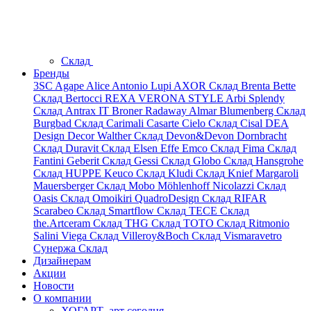
Склад
Бренды
3SC
Agape
Alice
Antonio Lupi
AXOR
Склад
Brenta
Bette
Склад
Bertocci
REXA
VERONA STYLE
Arbi
Splendy
Склад
Antrax IT
Broner
Radaway
Almar
Blumenberg
Склад
Burgbad
Склад
Carimali
Casarte
Cielo
Склад
Cisal
DEA
Design
Decor Walther
Склад
Devon&Devon
Dornbracht
Склад
Duravit
Склад
Elsen
Effe
Emco
Склад
Fima
Склад
Fantini
Geberit
Склад
Gessi
Склад
Globo
Склад
Hansgrohe
Склад
HUPPE
Keuco
Склад
Kludi
Склад
Knief
Margaroli
Mauersberger
Склад
Mobo
Möhlenhoff
Nicolazzi
Склад
Oasis
Склад
Omoikiri
QuadroDesign
Склад
RIFAR
Scarabeo
Склад
Smartflow
Склад
TECE
Склад
the.Artceram
Склад
THG
Склад
TOTO
Склад
Ritmonio
Salini
Viega
Склад
Villeroy&Boch
Склад
Vismaravetro
Сунержа
Склад
Дизайнерам
Акции
Новости
О компании
ХОГАРТ_арт сегодня