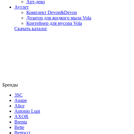
Арт-деко
Аутлет
Комплект Devon&Devon
Дозатор для жидкого мыла Vola
Контейнер для мусора Vola
Скачать каталог
Бренды
3SC
Agape
Alice
Antonio Lupi
AXOR
Brenta
Bette
Bertocci