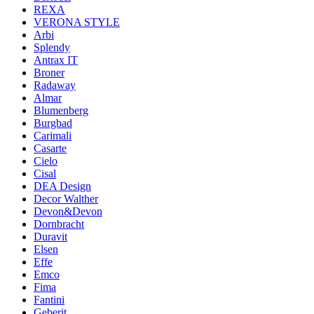
REXA
VERONA STYLE
Arbi
Splendy
Antrax IT
Broner
Radaway
Almar
Blumenberg
Burgbad
Carimali
Casarte
Cielo
Cisal
DEA Design
Decor Walther
Devon&Devon
Dornbracht
Duravit
Elsen
Effe
Emco
Fima
Fantini
Geberit