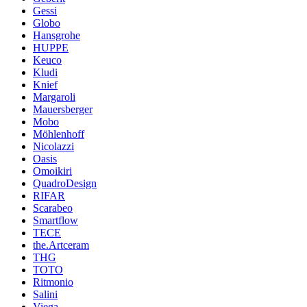
Gessi
Globo
Hansgrohe
HUPPE
Keuco
Kludi
Knief
Margaroli
Mauersberger
Mobo
Möhlenhoff
Nicolazzi
Oasis
Omoikiri
QuadroDesign
RIFAR
Scarabeo
Smartflow
TECE
the.Artceram
THG
TOTO
Ritmonio
Salini
Viega