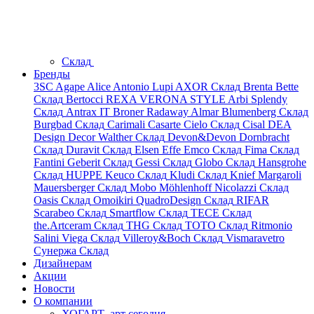
Склад
Бренды
3SC
Agape
Alice
Antonio Lupi
AXOR
Склад
Brenta
Bette
Склад
Bertocci
REXA
VERONA STYLE
Arbi
Splendy
Склад
Antrax IT
Broner
Radaway
Almar
Blumenberg
Склад
Burgbad
Склад
Carimali
Casarte
Cielo
Склад
Cisal
DEA
Design
Decor Walther
Склад
Devon&Devon
Dornbracht
Склад
Duravit
Склад
Elsen
Effe
Emco
Склад
Fima
Склад
Fantini
Geberit
Склад
Gessi
Склад
Globo
Склад
Hansgrohe
Склад
HUPPE
Keuco
Склад
Kludi
Склад
Knief
Margaroli
Mauersberger
Склад
Mobo
Möhlenhoff
Nicolazzi
Склад
Oasis
Склад
Omoikiri
QuadroDesign
Склад
RIFAR
Scarabeo
Склад
Smartflow
Склад
TECE
Склад
the.Artceram
Склад
THG
Склад
TOTO
Склад
Ritmonio
Salini
Viega
Склад
Villeroy&Boch
Склад
Vismaravetro
Сунержа
Склад
Дизайнерам
Акции
Новости
О компании
ХОГАРТ_арт сегодня