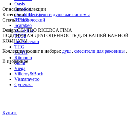
Oasis
Описание коллекции
Omoikiri
Категории
Смесители и душевые системы
QuadroDesign
Стиль
Классический
RIFAR
Scarabeo
Design CENTRO RICERCA FIMA
Smartflow
ПОДЛИННАЯ ДРАГОЦЕННОСТЬ ДЛЯ ВАШЕЙ ВАННОЙ
TECE
КОМНАТЫ
the.Artceram
THG
Коллекция входит в наборы:
душ
,
смесители для раковины
.
TOTO
Ritmonio
В избранное
Salini
Viega
Villeroy&Boch
Vismaravetro
Сунержа
Купить