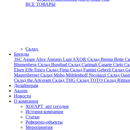
ВСЕ ТОВАРЫ
Склад
Бренды
3SC
Agape
Alice
Antonio Lupi
AXOR
Склад
Brenta
Bette
Ск
Blumenberg
Склад
Burgbad
Склад
Carimali
Casarte
Cielo
Ск
Elsen
Effe
Emco
Склад
Fima
Склад
Fantini
Geberit
Склад
Ge
Mauersberger
Склад
Mobo
Möhlenhoff
Nicolazzi
Склад
Oasi
Склад
the.Artceram
Склад
THG
Склад
TOTO
Склад
Ritmo
Дизайнерам
Акции
Новости
О компании
ХОГАРТ_арт сегодня
История компании
Статьи
Референц-объекты
Мероприятия