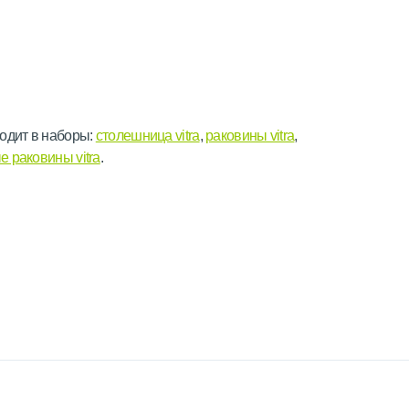
одит в наборы:
столешница vitra
,
раковины vitra
,
 раковины vitra
.