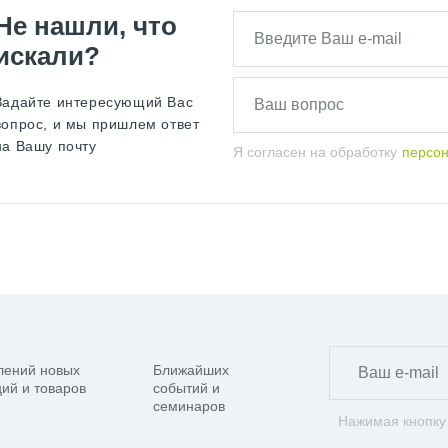
Не нашли, что
искали?
Задайте интересующий Вас
вопрос, и мы пришлем ответ
на Вашу почту
Я согласен на обработку
персо
лений новых
Ближайших
ий и товаров
событий и
семинаров
Нажимая кнопку