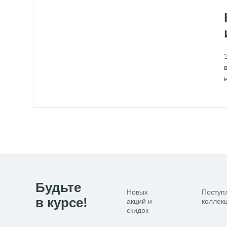
Будьте
Новых
Поступ
в курсе!
акций и
коллекц
скидок