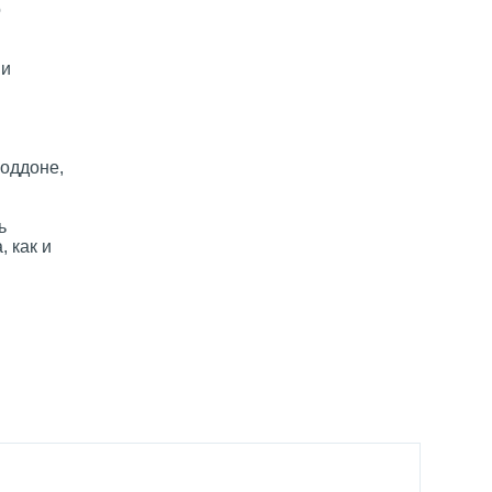
о
 и
оддоне,
ь
 как и