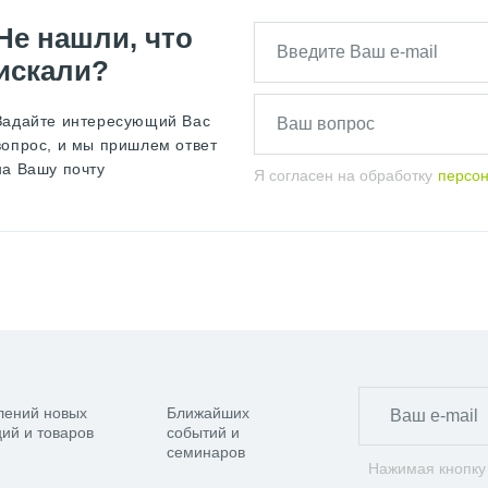
Не нашли, что
искали?
Задайте интересующий Вас
вопрос, и мы пришлем ответ
на Вашу почту
Я согласен на обработку
персо
лений новых
Ближайших
ий и товаров
событий и
семинаров
Нажимая кнопку