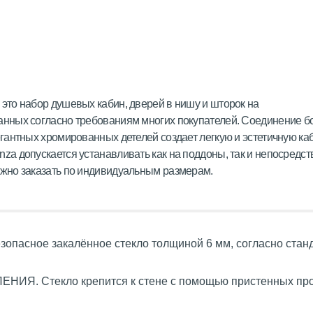
это набор душевых кабин, дверей в нишу и шторок на
анных согласно требованиям многих покупателей. Соединение 
егантных хромированных детелей создает легкую и эстетичную каб
za допускается устанавливать как на поддоны, так и непосредст
ожно заказать по индивидуальным размерам.
опасное закалённое стекло толщиной 6 мм, согласно стан
ИЯ. Стекло крепится к стене с помощью пристенных пр