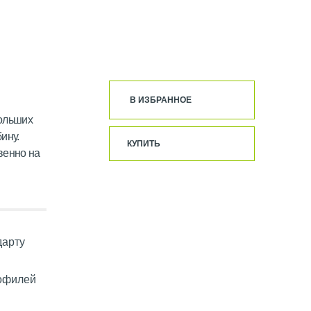
В ИЗБРАННОЕ
больших
ину.
КУПИТЬ
венно на
дарту
офилей