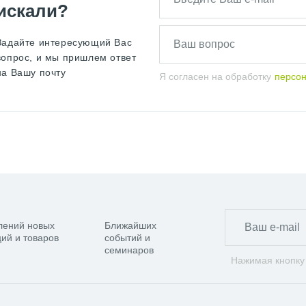
искали?
Задайте интересующий Вас
вопрос, и мы пришлем ответ
на Вашу почту
Я согласен на обработку
персо
лений новых
Ближайших
ий и товаров
событий и
семинаров
Нажимая кнопку