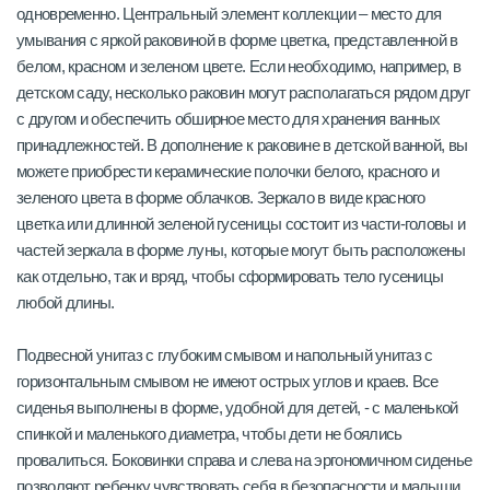
одновременно. Центральный элемент коллекции – место для
умывания с яркой раковиной в форме цветка, представленной в
белом, красном и зеленом цвете. Если необходимо, например, в
детском саду, несколько раковин могут располагаться рядом друг
с другом и обеспечить обширное место для хранения ванных
принадлежностей. В дополнение к раковине в детской ванной, вы
можете приобрести керамические полочки белого, красного и
зеленого цвета в форме облачков. Зеркало в виде красного
цветка или длинной зеленой гусеницы состоит из части-головы и
частей зеркала в форме луны, которые могут быть расположены
как отдельно, так и вряд, чтобы сформировать тело гусеницы
любой длины.
Подвесной унитаз с глубоким смывом и напольный унитаз с
горизонтальным смывом не имеют острых углов и краев. Все
сиденья выполнены в форме, удобной для детей, - с маленькой
спинкой и маленького диаметра, чтобы дети не боялись
провалиться. Боковинки справа и слева на эргономичном сиденье
позволяют ребенку чувствовать себя в безопасности и малыши,