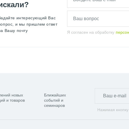
искали?
Задайте интересующий Вас
вопрос, и мы пришлем ответ
на Вашу почту
Я согласен на обработку
персо
лений новых
Ближайших
ий и товаров
событий и
семинаров
Нажимая кнопку