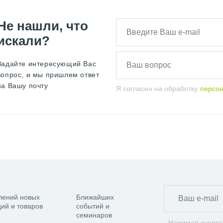
Не нашли, что
искали?
Задайте интересующий Вас
вопрос, и мы пришлем ответ
на Вашу почту
Я согласен на обработку
персо
лений новых
Ближайших
ий и товаров
событий и
семинаров
Нажимая кнопку