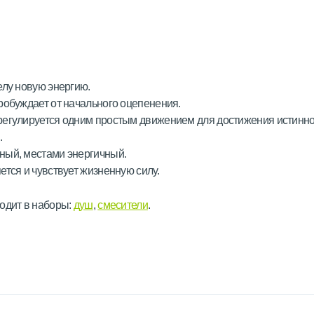
елу новую энергию.
робуждает от начального оцепенения.
регулируется одним простым движением для достижения истинно
.
ный, местами энергичный.
ется и чувствует жизненную силу.
одит в наборы:
душ
,
смесители
.