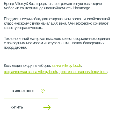
Бренд Villeroy&Boch представляет романтичную коллекцию
мебели и сантехники для ванной комнаты Hommage.
Предметы серии обладают очарованием роскоши, свойственной
классическому стилю начала XX века. Они эффектно сочетают
красоту и практичность.
Технологичный материал высокого качества органично соединен
с природным мрамором и натуральным шпоном благородных
пород дерева.
Коллекция входит в наборы:
ванна villeroy boch
,
встраиваемая ванна villeroy boch
,
пристенная ванна villeroy boch
.
В ИЗБРАННОЕ
КУПИТЬ