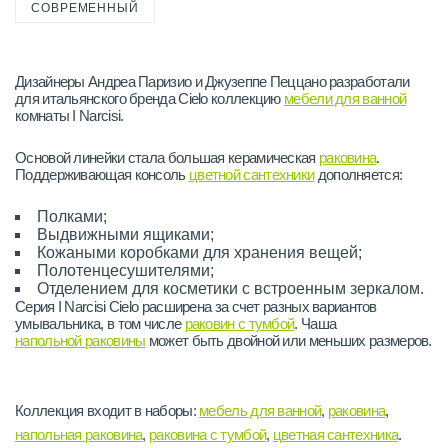
СОВРЕМЕННЫЙ
Дизайнеры Андреа Паризио и Джузеппе Пеццано разработали
для итальянского бренда Cielo коллекцию
мебели для ванной
комнаты I Narcisi.
Основой линейки стала большая керамическая
раковина
.
Поддерживающая консоль
цветной сантехники
дополняется:
Полками;
Выдвижными ящиками;
Кожаными коробками для хранения вещей;
Полотенцесушителями;
Отделением для косметики с встроенным зеркалом.
Серия I Narcisi Cielo расширена за счет разных вариантов
умывальника, в том числе
раковин с тумбой
. Чаша
напольной раковины
может быть двойной или меньших размеров.
Коллекция входит в наборы:
мебель для ванной
,
раковина
,
напольная раковина
,
раковина с тумбой
,
цветная сантехника
.