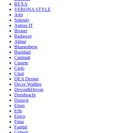
REXA
VERONA STYLE
Arbi
Splendy
Antrax IT
Broner
Radaway
Almar
Blumenberg
Burgbad
Carimali
Casarte
Cielo
Cisal
DEA Design
Decor Walther
Devon&Devon
Dornbracht
Duravit
Elsen
Effe
Emco
Fima
Fantini
Geberit