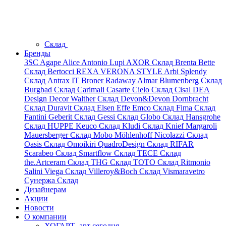
Склад
Бренды
3SC
Agape
Alice
Antonio Lupi
AXOR
Склад
Brenta
Bette
Склад
Bertocci
REXA
VERONA STYLE
Arbi
Splendy
Склад
Antrax IT
Broner
Radaway
Almar
Blumenberg
Склад
Burgbad
Склад
Carimali
Casarte
Cielo
Склад
Cisal
DEA
Design
Decor Walther
Склад
Devon&Devon
Dornbracht
Склад
Duravit
Склад
Elsen
Effe
Emco
Склад
Fima
Склад
Fantini
Geberit
Склад
Gessi
Склад
Globo
Склад
Hansgrohe
Склад
HUPPE
Keuco
Склад
Kludi
Склад
Knief
Margaroli
Mauersberger
Склад
Mobo
Möhlenhoff
Nicolazzi
Склад
Oasis
Склад
Omoikiri
QuadroDesign
Склад
RIFAR
Scarabeo
Склад
Smartflow
Склад
TECE
Склад
the.Artceram
Склад
THG
Склад
TOTO
Склад
Ritmonio
Salini
Viega
Склад
Villeroy&Boch
Склад
Vismaravetro
Сунержа
Склад
Дизайнерам
Акции
Новости
О компании
ХОГАРТ_арт сегодня