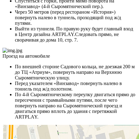
Спуститься с горки, пройти мимо поворота на
«Винзавод» (4-й Сыромятнический пер.).
Через 50 метров (перед рестораном «История»)
повернуть налево в туннель, проходящий под ж/д
путями.
Выйти из туннеля. По правую руку будет главный вход
в Центр дизайна ARTPLAY.Следовать прямо, не
сворачивая до дома 10, стр. 7.
Проезд на автомобиле
По внешней стороне Садового кольца, не доезжая 200 м
до ТЦ «Атриум», повернуть направо на Верхнюю
Сыромятническую улицу.
Перед указателем «Винзавод» повернуть налево в
тоннель под ж/д полотном.
По 4-й Сыромятническому переулку двигаться прямо до
пересечения с трамвайными путями, после чего
повернуть направо на Сыромятнический проезд и
двигаться прямо вплоть до здания с перетяжкой
ARTPLAY.