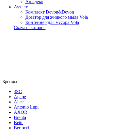
Арт-деко
Аутлет
Комплект Devon&Devon
Дозатор для жидкого мыла Vola
Контейнер для мусора Vola
Скачать каталог
Бренды
3SC
Agape
Alice
Antonio Lupi
AXOR
Brenta
Bette
Bertocci