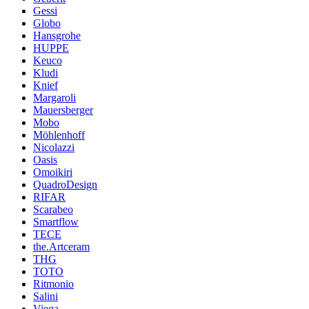
Gessi
Globo
Hansgrohe
HUPPE
Keuco
Kludi
Knief
Margaroli
Mauersberger
Mobo
Möhlenhoff
Nicolazzi
Oasis
Omoikiri
QuadroDesign
RIFAR
Scarabeo
Smartflow
TECE
the.Artceram
THG
TOTO
Ritmonio
Salini
Viega