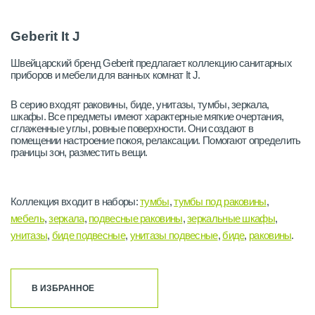
Geberit It J
Швейцарский бренд Geberit предлагает коллекцию санитарных
приборов и мебели для ванных комнат It J.
В серию входят раковины, биде, унитазы, тумбы, зеркала,
шкафы. Все предметы имеют характерные мягкие очертания,
сглаженные углы, ровные поверхности. Они создают в
помещении настроение покоя, релаксации. Помогают определить
границы зон, разместить вещи.
Коллекция входит в наборы:
тумбы
,
тумбы под раковины
,
мебель
,
зеркала
,
подвесные раковины
,
зеркальные шкафы
,
унитазы
,
биде подвесные
,
унитазы подвесные
,
биде
,
раковины
.
В ИЗБРАННОЕ