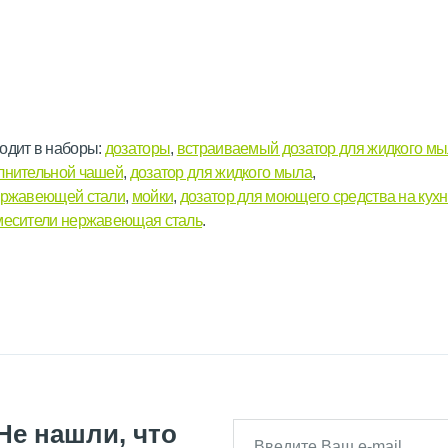
одит в наборы:
дозаторы
,
встраиваемый дозатор для жидкого м
лнительной чашей
,
дозатор для жидкого мыла
,
нержавеющей стали
,
мойки
,
дозатор для моющего средства на кух
месители нержавеющая сталь
.
Не нашли, что