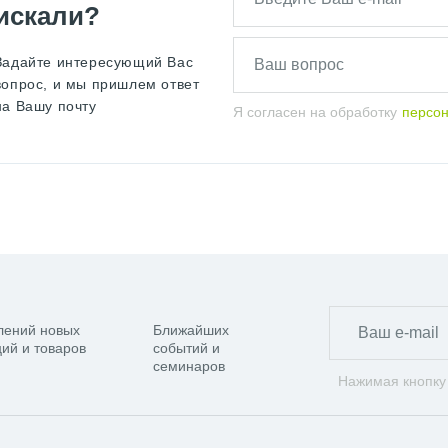
искали?
Задайте интересующий Вас
вопрос, и мы пришлем ответ
на Вашу почту
Я согласен на обработку
персо
лений новых
Ближайших
ий и товаров
событий и
семинаров
Нажимая кнопку