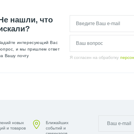
Не нашли, что
искали?
Задайте интересующий Вас
вопрос, и мы пришлем ответ
на Вашу почту
Я согласен на обработку
персо
лений новых
Ближайших
ий и товаров
событий и
семинаров