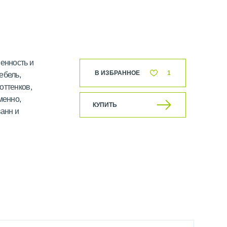
енность и
В ИЗБРАННОЕ
1
ебель,
оттенков,
менно,
КУПИТЬ
ванн и