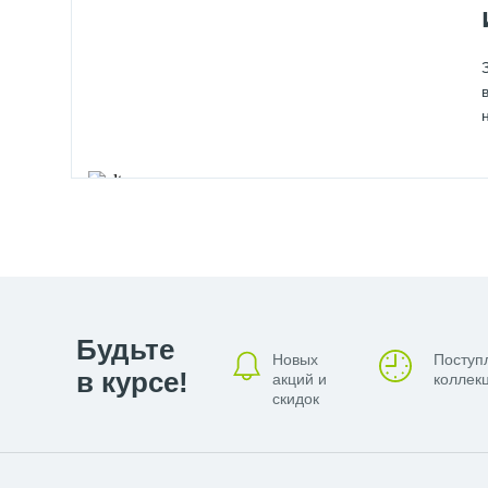
Будьте
Новых
Поступ
в курсе!
акций и
коллекц
скидок