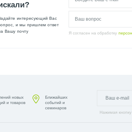
искали?
Задайте интересующий Вас
вопрос, и мы пришлем ответ
на Вашу почту
Я согласен на обработку
персо
лений новых
Ближайших
ий и товаров
событий и
семинаров
Нажимая кнопку