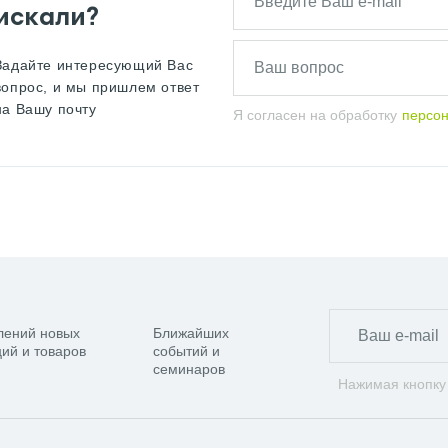
искали?
Задайте интересующий Вас
вопрос, и мы пришлем ответ
на Вашу почту
Я согласен на обработку
персо
лений новых
Ближайших
ий и товаров
событий и
семинаров
Нажимая кнопку