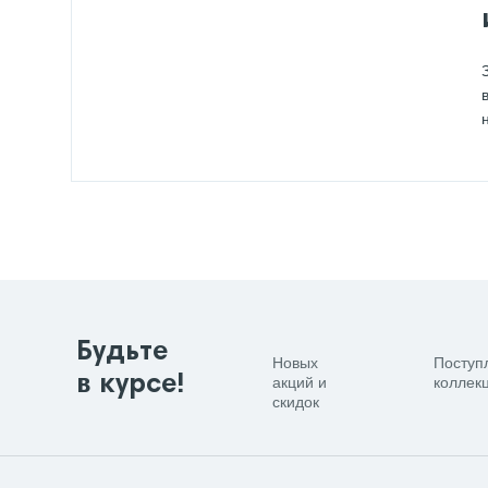
Будьте
Новых
Поступ
в курсе!
акций и
коллекц
скидок