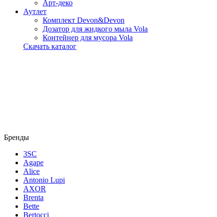
Арт-деко
Аутлет
Комплект Devon&Devon
Дозатор для жидкого мыла Vola
Контейнер для мусора Vola
Скачать каталог
Бренды
3SC
Agape
Alice
Antonio Lupi
AXOR
Brenta
Bette
Bertocci