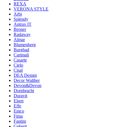
REXA
VERONA STYLE
Arbi
Splendy
Antrax IT
Broner
Radaway
Almar
Blumenberg
Burgbad
Carimali
Casarte
Cielo
Cisal
DEA Design
Decor Walther
Devon&Devon
Dornbracht
Duravit
Elsen
Effe
Emco
Fima
Fantini
Geberit