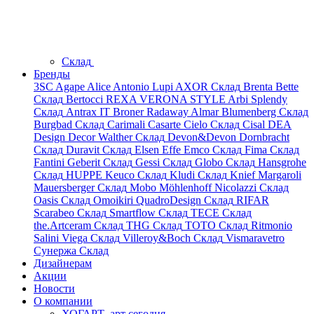
Склад
Бренды
3SC
Agape
Alice
Antonio Lupi
AXOR
Склад
Brenta
Bette
Склад
Bertocci
REXA
VERONA STYLE
Arbi
Splendy
Склад
Antrax IT
Broner
Radaway
Almar
Blumenberg
Склад
Burgbad
Склад
Carimali
Casarte
Cielo
Склад
Cisal
DEA
Design
Decor Walther
Склад
Devon&Devon
Dornbracht
Склад
Duravit
Склад
Elsen
Effe
Emco
Склад
Fima
Склад
Fantini
Geberit
Склад
Gessi
Склад
Globo
Склад
Hansgrohe
Склад
HUPPE
Keuco
Склад
Kludi
Склад
Knief
Margaroli
Mauersberger
Склад
Mobo
Möhlenhoff
Nicolazzi
Склад
Oasis
Склад
Omoikiri
QuadroDesign
Склад
RIFAR
Scarabeo
Склад
Smartflow
Склад
TECE
Склад
the.Artceram
Склад
THG
Склад
TOTO
Склад
Ritmonio
Salini
Viega
Склад
Villeroy&Boch
Склад
Vismaravetro
Сунержа
Склад
Дизайнерам
Акции
Новости
О компании
ХОГАРТ_арт сегодня