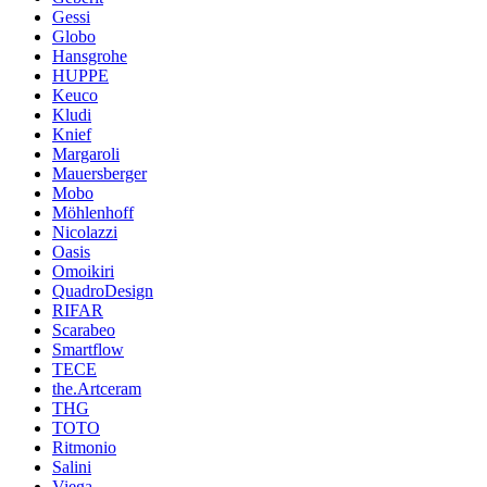
Gessi
Globo
Hansgrohe
HUPPE
Keuco
Kludi
Knief
Margaroli
Mauersberger
Mobo
Möhlenhoff
Nicolazzi
Oasis
Omoikiri
QuadroDesign
RIFAR
Scarabeo
Smartflow
TECE
the.Artceram
THG
TOTO
Ritmonio
Salini
Viega