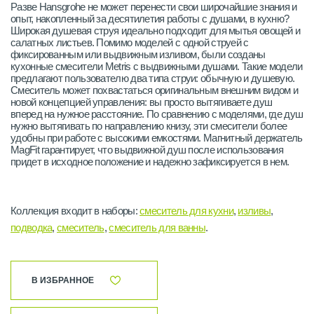
Разве Hansgrohe не может перенести свои широчайшие знания и
опыт, накопленный за десятилетия работы с душами, в кухню?
Широкая душевая струя идеально подходит для мытья овощей и
салатных листьев. Помимо моделей с одной струей с
фиксированным или выдвижным изливом, были созданы
кухонные смесители Metris с выдвижными душами. Такие модели
предлагают пользователю два типа струи: обычную и душевую.
Смеситель может похвастаться оригинальным внешним видом и
новой концепцией управления: вы просто вытягиваете душ
вперед на нужное расстояние. По сравнению с моделями, где душ
нужно вытягивать по направлению книзу, эти смесители более
удобны при работе с высокими емкостями. Магнитный держатель
MagFit гарантирует, что выдвижной душ после использования
придет в исходное положение и надежно зафиксируется в нем.
Коллекция входит в наборы:
cмеситель для кухни
,
изливы
,
подводка
,
смеситель
,
смеситель для ванны
.
В ИЗБРАННОЕ