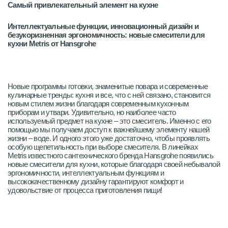
Самый привлекательный элемент на кухне
Интеллектуальные функции, инновационный дизайн и
безукоризненная эргономичность: новые смесители для
кухни Metris от Hansgrohe
Новые программы готовки, знаменитые повара и современные
кулинарные тренды: кухня и все, что с ней связано, становится
новым стилем жизни благодаря современным кухонным
приборам и утвари. Удивительно, но наиболее часто
используемый предмет на кухне – это смеситель. Именно с его
помощью мы получаем доступ к важнейшему элементу нашей
жизни – воде. И одного этого уже достаточно, чтобы проявлять
особую щепетильность при выборе смесителя. В линейках
Metris известного сантехнического бренда Hansgrohe появились
новые смесители для кухни, которые благодаря своей небывалой
эргономичности, интеллектуальным функциям и
высококачественному дизайну гарантируют комфорт и
удовольствие от процесса приготовления пищи!