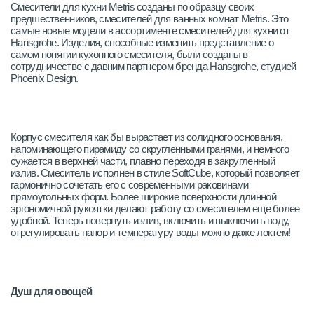
Смесители для кухни Metris созданы по образцу своих
предшественников, смесителей для ванных комнат Metris. Это
самые новые модели в ассортименте смесителей для кухни от
Hansgrohe. Изделия, способные изменить представление о
самом понятии кухонного смесителя, были созданы в
сотрудничестве с давним партнером бренда Hansgrohe, студией
Phoenix Design.
Корпус смесителя как бы вырастает из солидного основания,
напоминающего пирамиду со скругленными гранями, и немного
сужается в верхней части, плавно переходя в закругленный
излив. Смеситель исполнен в стиле SoftCube, который позволяет
гармонично сочетать его с современными раковинами
прямоугольных форм. Более широкие поверхности длинной
эргономичной рукоятки делают работу со смесителем еще более
удобной. Теперь повернуть излив, включить и выключить воду,
отрегулировать напор и температуру воды можно даже локтем!
Душ для овощей