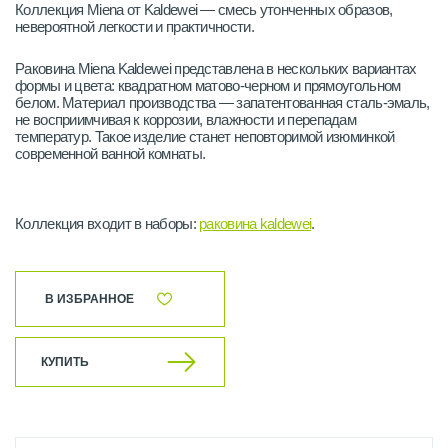
Коллекция Miena от Kaldewei — смесь утонченных образов,
невероятной легкости и практичности.
Раковина Miena Kaldewei представлена в нескольких вариантах
формы и цвета: квадратном матово-черном и прямоугольном
белом. Материал производства — запатентованная сталь-эмаль,
не восприимчивая к коррозии, влажности и перепадам
температур. Такое изделие станет неповторимой изюминкой
современной ванной комнаты.
Коллекция входит в наборы:
раковина kaldewei
.
В ИЗБРАННОЕ
КУПИТЬ