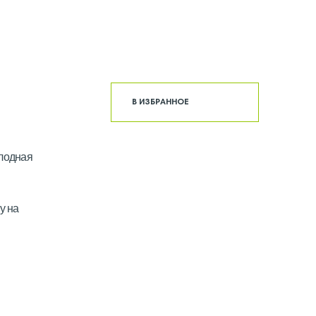
В ИЗБРАННОЕ
олодная
у на