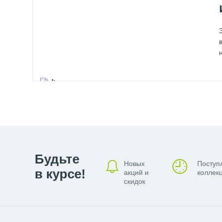
Будьте
Новых
Поступ
в курсе!
акций и
коллекц
скидок