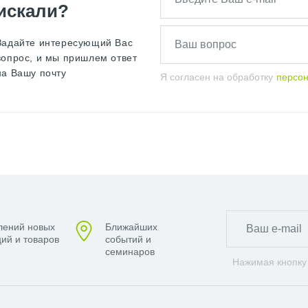
искали?
Задайте интересующий Вас
вопрос, и мы пришлем ответ
на Вашу почту
Я согласен на обработку
персо
лений новых
Ближайших
ий и товаров
событий и
семинаров
Нажимая кнопку