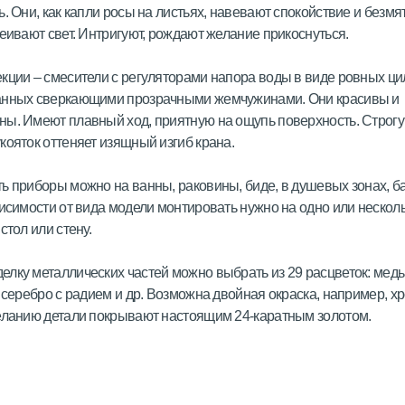
ь. Они, как капли росы на листьях, навевают спокойствие и безмя
сеивают свет. Интригуют, рождают желание прикоснуться.
кции – смесители с регуляторами напора воды в виде ровных ци
анных сверкающими прозрачными жемчужинами. Они красивы и
ы. Имеют плавный ход, приятную на ощупь поверхность. Строг
кояток оттеняет изящный изгиб крана.
ь приборы можно на ванны, раковины, биде, в душевых зонах, б
висимости от вида модели монтировать нужно на одно или нескол
стол или стену.
лку металлических частей можно выбрать из 29 расцветок: медь,
, серебро с радием и др. Возможна двойная окраска, например, х
еланию детали покрывают настоящим 24-каратным золотом.