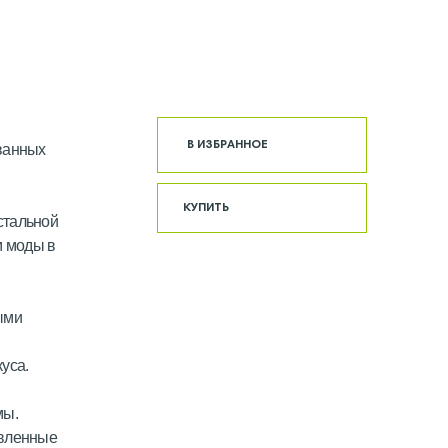
В ИЗБРАННОЕ
 ванных
КУПИТЬ
стальной
м моды в
ыми
уса.
мы.
авленные