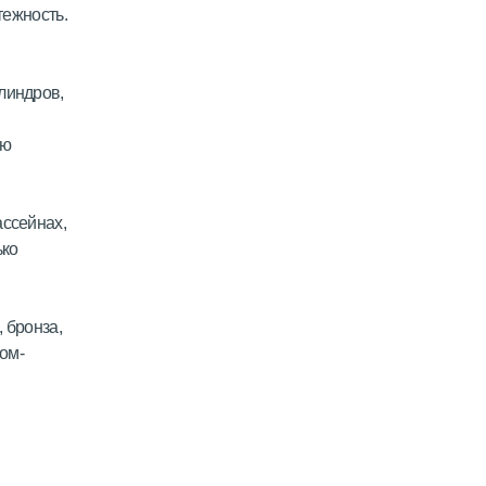
тежность.
линдров,
ую
ассейнах,
ько
 бронза,
ром-