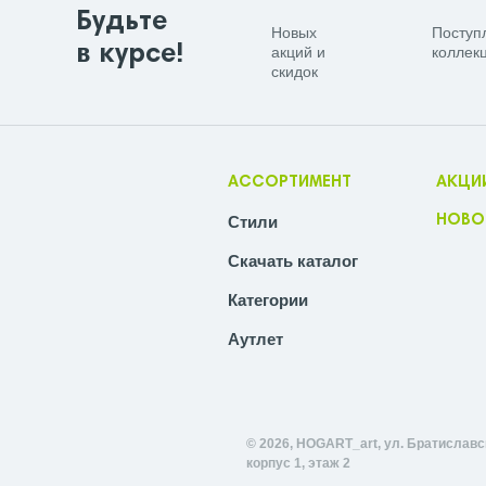
Будьте
Новых
Поступ
в курсе!
акций и
коллекц
скидок
АССОРТИМЕНТ
АКЦИ
Стили
НОВО
Скачать каталог
Категории
Аутлет
© 2026, HOGART_art, ул. Братиславск
корпус 1, этаж 2