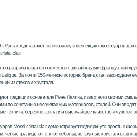
 Paris представляет эксклюзивную коллекцию аксессуаров для
istal clair.
тов разрабатывался совместно с дизайнерами французской хру
Lalique. За почти 150-летнюю историю бренд стал законодателе
ний из стекла и хрусталя.
уют традиции основателя Рене Лалика, известного своими смел
ми по сочетанию несочетаемых материалов, стилей. Они вводят
е техники, бережно сохраняя высочайшее качество и чувство вк
уаров Mossi cristal clair демонстрирует подчеркнуто простые фор
, четкие границы оттеняют небольшие круглые кристаллы, впл