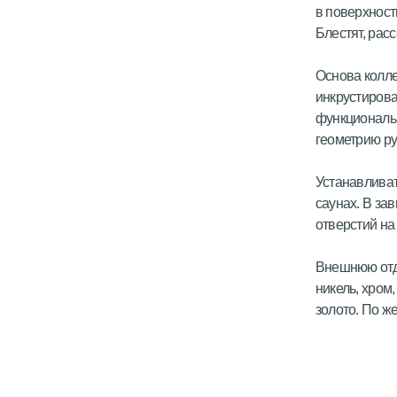
в поверхност
Блестят, рас
Основа колле
инкрустиров
функциональн
геометрию ру
Устанавливат
саунах. В за
отверстий на 
Внешнюю отде
никель, хром
золото. По ж