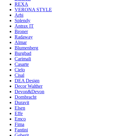
REXA
VERONA STYLE
Arbi
Splendy
Antrax IT
Broner
Radaway
Almar
Blumenberg
Burgbad
Carimali
Casarte
Cielo
Cisal
DEA Design
Decor Walther
Devon&Devon
Dornbracht
Duravit
Elsen
Effe
Emco
Fima
Fantini
Geberit