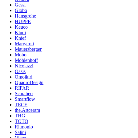
Gessi
Globo
Hansgrohe
HUPPE
Keuco
Kludi
Knief
Margaroli
Mauersberger
Mobo
Möhlenhoff
Nicolazzi
Oasis
Omoikiri
QuadroDesign
RIFAR
Scarabeo
Smartflow
TECE
the.Artceram
THG
TOTO
Ritmonio
Salini
Viega