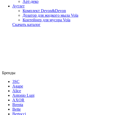
Арт-деко
Аутлет
Комплект Devon&Devon
Дозатор для жидкого мыла Vola
Контейнер для мусора Vola
Скачать каталог
Бренды
3SC
Agape
Alice
Antonio Lupi
AXOR
Brenta
Bette
Bertocci