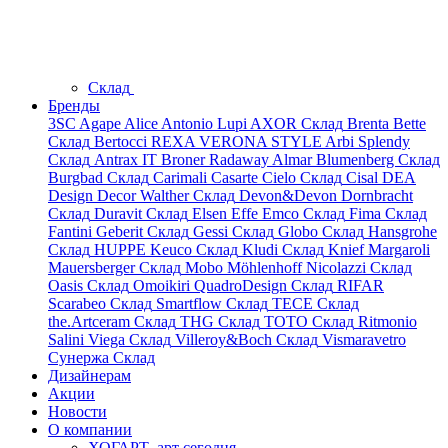
Склад
Бренды
3SC
Agape
Alice
Antonio Lupi
AXOR
Склад
Brenta
Bette
Склад
Bertocci
REXA
VERONA STYLE
Arbi
Splendy
Склад
Antrax IT
Broner
Radaway
Almar
Blumenberg
Склад
Burgbad
Склад
Carimali
Casarte
Cielo
Склад
Cisal
DEA
Design
Decor Walther
Склад
Devon&Devon
Dornbracht
Склад
Duravit
Склад
Elsen
Effe
Emco
Склад
Fima
Склад
Fantini
Geberit
Склад
Gessi
Склад
Globo
Склад
Hansgrohe
Склад
HUPPE
Keuco
Склад
Kludi
Склад
Knief
Margaroli
Mauersberger
Склад
Mobo
Möhlenhoff
Nicolazzi
Склад
Oasis
Склад
Omoikiri
QuadroDesign
Склад
RIFAR
Scarabeo
Склад
Smartflow
Склад
TECE
Склад
the.Artceram
Склад
THG
Склад
TOTO
Склад
Ritmonio
Salini
Viega
Склад
Villeroy&Boch
Склад
Vismaravetro
Сунержа
Склад
Дизайнерам
Акции
Новости
О компании
ХОГАРТ_арт сегодня