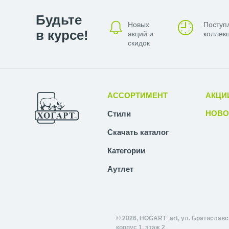
Будьте
Новых
Поступ
в курсе!
акций и
коллекц
скидок
АССОРТИМЕНТ
АКЦИ
НОВО
Стили
Скачать каталог
Категории
Аутлет
© 2026, HOGART_art, ул. Братиславск
корпус 1, этаж 2