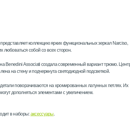
представляет коллекцию ярких функциональных зеркал Narciso,
 любоваться собой со всех сторон.
на Benedini Associati создала современный вариант трюмо. Цен
влена на стену и подчеркнута светодиодной подсветкой.
детали поворачиваются на хромированных латунных петлях. Их
могут дополняться элементами с увеличением.
одит в наборы:
аксессуары
.