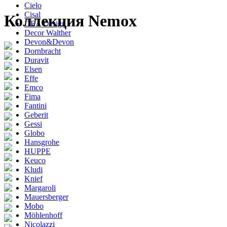
Cielo
Cisal
Коллекция Nemox
DEA Design
Decor Walther
Devon&Devon
Dornbracht
Duravit
Elsen
Effe
Emco
Fima
Fantini
Geberit
Gessi
Globo
Hansgrohe
HUPPE
Keuco
Kludi
Knief
Margaroli
Mauersberger
Mobo
Möhlenhoff
Nicolazzi