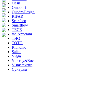
Oasis
Omoikiri
QuadroDesign
RIFAR
Scarabeo
Smartflow
TECE
the.Artceram
THG
TOTO
Ritmonio
Salini
Viega
Villeroy&Boch
Vismaravetro
Сунержа