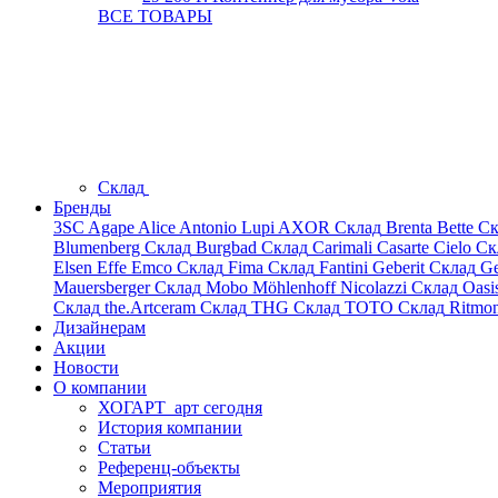
ВСЕ ТОВАРЫ
Склад
Бренды
3SC
Agape
Alice
Antonio Lupi
AXOR
Склад
Brenta
Bette
Ск
Blumenberg
Склад
Burgbad
Склад
Carimali
Casarte
Cielo
Ск
Elsen
Effe
Emco
Склад
Fima
Склад
Fantini
Geberit
Склад
Ge
Mauersberger
Склад
Mobo
Möhlenhoff
Nicolazzi
Склад
Oasi
Склад
the.Artceram
Склад
THG
Склад
TOTO
Склад
Ritmo
Дизайнерам
Акции
Новости
О компании
ХОГАРТ_арт сегодня
История компании
Статьи
Референц-объекты
Мероприятия