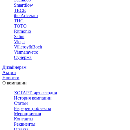
Smartflow
TECE
the.Artceram
THG
TOTO
Ritmonio
Salini
Viega
Villeroy&Boch
Vismaravetro
Сунержа
Дизайнерам
Акции
Новости
О компании
ХОГАРТ_арт сегодня
История компании
Статьи
Референц-объекты
Мероприятия
Контакты
Реквизиты
Оплата