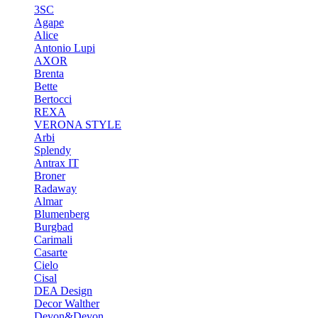
3SC
Agape
Alice
Antonio Lupi
AXOR
Brenta
Bette
Bertocci
REXA
VERONA STYLE
Arbi
Splendy
Antrax IT
Broner
Radaway
Almar
Blumenberg
Burgbad
Carimali
Casarte
Cielo
Cisal
DEA Design
Decor Walther
Devon&Devon