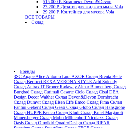
515 000 Р.
Комплект Devon&Devon
23 200 Р.
Дозатор для жидкого мыла Vola
29 200 Р.
Контейнер для мусора Vola
ВСЕ ТОВАРЫ
Склад
Бренды
3SC
Agape
Alice
Antonio Lupi
AXOR
Склад
Brenta
Bette
Склад
Bertocci
REXA
VERONA STYLE
Arbi
Splendy
Склад
Antrax IT
Broner
Radaway
Almar
Blumenberg
Склад
Burgbad
Склад
Carimali
Casarte
Cielo
Склад
Cisal
DEA
Design
Decor Walther
Склад
Devon&Devon
Dornbracht
Склад
Duravit
Склад
Elsen
Effe
Emco
Склад
Fima
Склад
Fantini
Geberit
Склад
Gessi
Склад
Globo
Склад
Hansgrohe
Склад
HUPPE
Keuco
Склад
Kludi
Склад
Knief
Margaroli
Mauersberger
Склад
Mobo
Möhlenhoff
Nicolazzi
Склад
Oasis
Склад
Omoikiri
QuadroDesign
Склад
RIFAR
Scarabeo
Склад
Smartflow
Склад
TECE
Склад