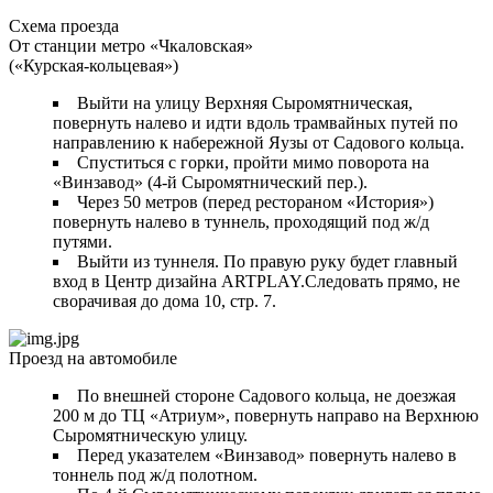
Схема проезда
От станции метро «Чкаловская»
(«Курская-кольцевая»)
Выйти на улицу Верхняя Сыромятническая,
повернуть налево и идти вдоль трамвайных путей по
направлению к набережной Яузы от Садового кольца.
Спуститься с горки, пройти мимо поворота на
«Винзавод» (4-й Сыромятнический пер.).
Через 50 метров (перед рестораном «История»)
повернуть налево в туннель, проходящий под ж/д
путями.
Выйти из туннеля. По правую руку будет главный
вход в Центр дизайна ARTPLAY.Следовать прямо, не
сворачивая до дома 10, стр. 7.
Проезд на автомобиле
По внешней стороне Садового кольца, не доезжая
200 м до ТЦ «Атриум», повернуть направо на Верхнюю
Сыромятническую улицу.
Перед указателем «Винзавод» повернуть налево в
тоннель под ж/д полотном.