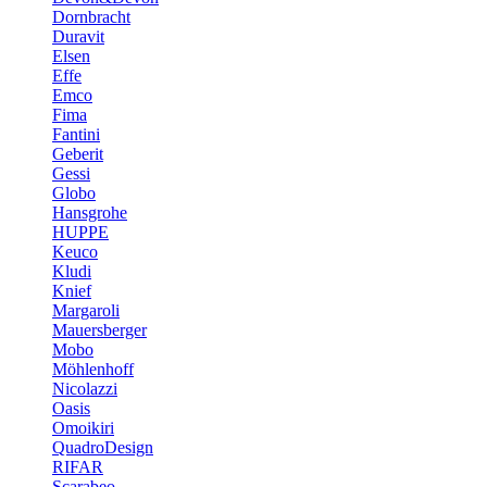
Dornbracht
Duravit
Elsen
Effe
Emco
Fima
Fantini
Geberit
Gessi
Globo
Hansgrohe
HUPPE
Keuco
Kludi
Knief
Margaroli
Mauersberger
Mobo
Möhlenhoff
Nicolazzi
Oasis
Omoikiri
QuadroDesign
RIFAR
Scarabeo