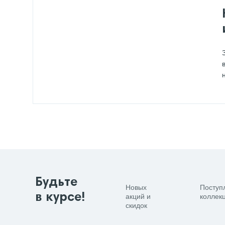
Будьте
Новых
Поступ
в курсе!
акций и
коллекц
скидок