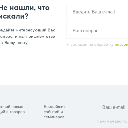
Не нашли, что
искали?
Задайте интересующий Вас
вопрос, и мы пришлем ответ
на Вашу почту
Я согласен на обработку
персо
лений новых
Ближайших
ий и товаров
событий и
семинаров
Нажимая кнопку