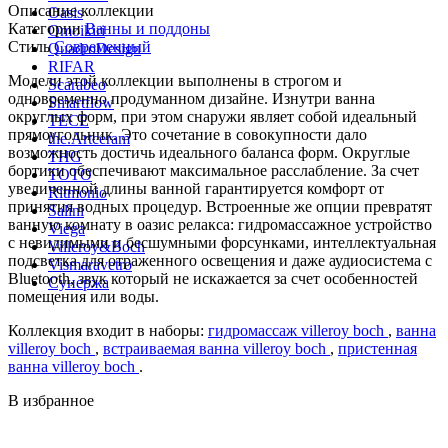
Описание коллекции
Oasis
Категории
Ванны и поддоны
Omoikiri
Стиль
Современный
QuadroDesign
RIFAR
Модели этой коллекции выполнены в строгом и
Scarabeo
одновременно продуманном дизайне. Изнутри ванна
Smartflow
округлых форм, при этом снаружи являет собой идеальный
TECE
прямоугольник. Это сочетание в совокупности дало
the.Artceram
возможность достичь идеального баланса форм. Округлые
THG
бортики обеспечивают максимальное расслабление. За счет
TOTO
увеличенной длины ванной гарантируется комфорт от
Ritmonio
принятия водных процедур. Встроенные же опции превратят
Salini
ванную комнату в оазис релакса: гидромассажное устройство
Viega
с невидимыми и бесшумными форсунками, интеллектуальная
Villeroy&Boch
подсветка для отраженного освещения и даже аудиосистема с
Vismaravetro
Bluetooth, звук который не искажается за счет особенностей
Сунержа
помещения или воды.
Коллекция входит в наборы:
гидромассаж villeroy boch
,
ванна
villeroy boch
,
встраиваемая ванна villeroy boch
,
пристенная
ванна villeroy boch
.
В избранное