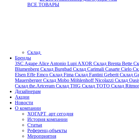
ВСЕ ТОВАРЫ
Склад
Бренды
3SC
Agape
Alice
Antonio Lupi
AXOR
Склад
Brenta
Bette
Ск
Blumenberg
Склад
Burgbad
Склад
Carimali
Casarte
Cielo
Ск
Elsen
Effe
Emco
Склад
Fima
Склад
Fantini
Geberit
Склад
Ge
Mauersberger
Склад
Mobo
Möhlenhoff
Nicolazzi
Склад
Oasi
Склад
the.Artceram
Склад
THG
Склад
TOTO
Склад
Ritmo
Дизайнерам
Акции
Новости
О компании
ХОГАРТ_арт сегодня
История компании
Статьи
Референц-объекты
Мероприятия