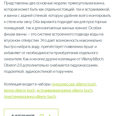
Представлены две основные модели: прямоугольная ванна,
которая может быть как отдельностоящей, так и встраиваемой,
и ванна с задней стенкой, которую удобнее всего монтировать
к стене или окну. Оба варианта подходят как для просторных
помещений, так и для компактных ванных комнат. Особая
фишка ванны – это система встроенного подвода воды на
впускном отверстии. Это дает возможность максимально
быстро набрать воду, препятствует появлению брызг и
избавляет от необходимости приобретения отдельного
смесителя. Как и многие другие коллекции от Villeroy&Boch,
Oberon 2.0 дополнительно снабжается гидромассажем,
подсветкой, аудиосистемой и поручнем.
Коллекция входит в наборы:
гидромассаж villeroy boch
,
ванна villeroy boch
,
встраиваемая ванна villeroy boch
,
пристенная ванна villeroy boch
.