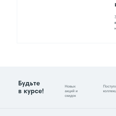
Будьте
Новых
Поступ
в курсе!
акций и
коллекц
скидок