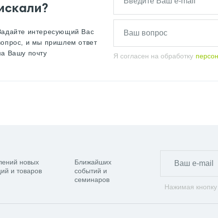
искали?
Задайте интересующий Вас
вопрос, и мы пришлем ответ
на Вашу почту
Я согласен на обработку
персо
лений новых
Ближайших
ий и товаров
событий и
семинаров
Нажимая кнопку