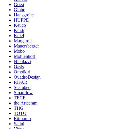
Gessi
Globo
Hansgrohe
HUPPE
Keuco
Kludi
Knief
Margaroli
Mauersberger
Mobo
Möhlenhoff
Nicolazzi
Oasis
Omoikiri
QuadroDesign
RIFAR
Scarabeo
Smartflow
TECE
the.Artceram
THG
TOTO
Ritmonio
Salini
Viega