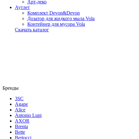
Арт-деко
Аутлет
Комплект Devon&Devon
Дозатор для жидкого мыла Vola
Контейнер для мусора Vola
Скачать каталог
Бренды
3SC
Agape
Alice
Antonio Lupi
AXOR
Brenta
Bette
Bertocci