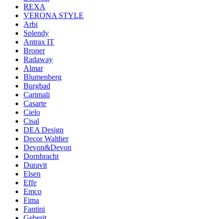
REXA
VERONA STYLE
Arbi
Splendy
Antrax IT
Broner
Radaway
Almar
Blumenberg
Burgbad
Carimali
Casarte
Cielo
Cisal
DEA Design
Decor Walther
Devon&Devon
Dornbracht
Duravit
Elsen
Effe
Emco
Fima
Fantini
Geberit