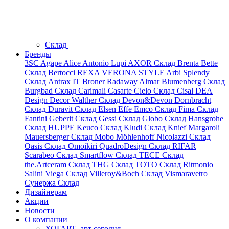
Склад
Бренды
3SC
Agape
Alice
Antonio Lupi
AXOR
Склад
Brenta
Bette
Склад
Bertocci
REXA
VERONA STYLE
Arbi
Splendy
Склад
Antrax IT
Broner
Radaway
Almar
Blumenberg
Склад
Burgbad
Склад
Carimali
Casarte
Cielo
Склад
Cisal
DEA
Design
Decor Walther
Склад
Devon&Devon
Dornbracht
Склад
Duravit
Склад
Elsen
Effe
Emco
Склад
Fima
Склад
Fantini
Geberit
Склад
Gessi
Склад
Globo
Склад
Hansgrohe
Склад
HUPPE
Keuco
Склад
Kludi
Склад
Knief
Margaroli
Mauersberger
Склад
Mobo
Möhlenhoff
Nicolazzi
Склад
Oasis
Склад
Omoikiri
QuadroDesign
Склад
RIFAR
Scarabeo
Склад
Smartflow
Склад
TECE
Склад
the.Artceram
Склад
THG
Склад
TOTO
Склад
Ritmonio
Salini
Viega
Склад
Villeroy&Boch
Склад
Vismaravetro
Сунержа
Склад
Дизайнерам
Акции
Новости
О компании
ХОГАРТ_арт сегодня