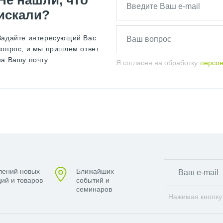
искали?
Задайте интересующий Вас
вопрос, и мы пришлем ответ
на Вашу почту
Я согласен на обработку
персо
лений новых
Ближайших
ий и товаров
событий и
семинаров
Нажимая кнопку