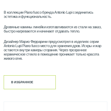
В коллекции Piano fuoco бренда Antonio Lupi соединились
эстетика и функциональность.
Дровяные камины линейки изготавливаются из стали на заказ,
быстро нагреваются и начинают отдавать тепло.
Дизайнер Марио Феррарини предусмотрел в изделиях серии
Antonio Lupi Piano fuoco место для хранения дров. Искры и жар
остаются внутри камеры сгорания. Через прозрачное
керамическое стекло в помещение проникает только красота
живого огня.
В ИЗБРАННОЕ