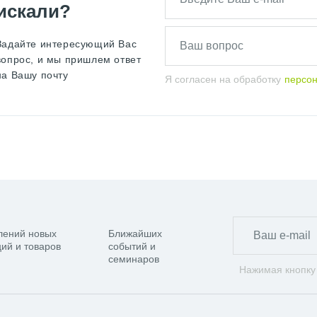
искали?
Задайте интересующий Вас
вопрос, и мы пришлем ответ
на Вашу почту
Я согласен на обработку
персо
лений новых
Ближайших
ий и товаров
событий и
семинаров
Нажимая кнопку