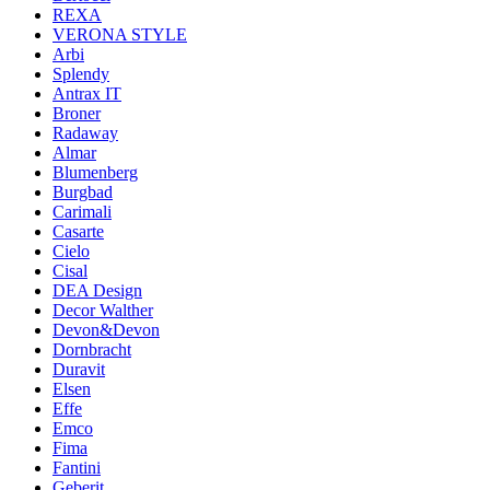
REXA
VERONA STYLE
Arbi
Splendy
Antrax IT
Broner
Radaway
Almar
Blumenberg
Burgbad
Carimali
Casarte
Cielo
Cisal
DEA Design
Decor Walther
Devon&Devon
Dornbracht
Duravit
Elsen
Effe
Emco
Fima
Fantini
Geberit