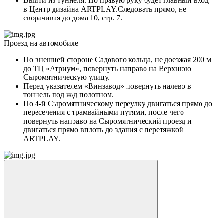
Выйти из туннеля. По правую руку будет главный вход
в Центр дизайна ARTPLAY.Следовать прямо, не
сворачивая до дома 10, стр. 7.
Проезд на автомобиле
По внешней стороне Садового кольца, не доезжая 200 м
до ТЦ «Атриум», повернуть направо на Верхнюю
Сыромятническую улицу.
Перед указателем «Винзавод» повернуть налево в
тоннель под ж/д полотном.
По 4-й Сыромятническому переулку двигаться прямо до
пересечения с трамвайными путями, после чего
повернуть направо на Сыромятнический проезд и
двигаться прямо вплоть до здания с перетяжкой
ARTPLAY.