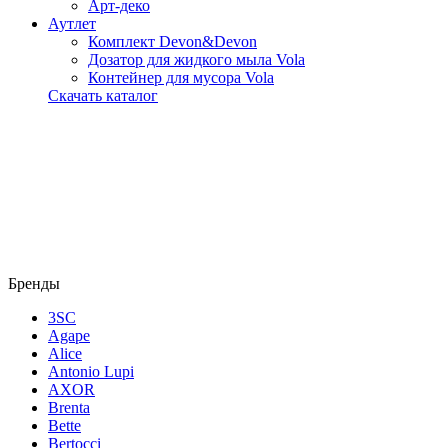
Арт-деко
Аутлет
Комплект Devon&Devon
Дозатор для жидкого мыла Vola
Контейнер для мусора Vola
Скачать каталог
Бренды
3SC
Agape
Alice
Antonio Lupi
AXOR
Brenta
Bette
Bertocci