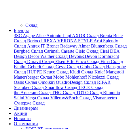
Склад
Бренды
3SC
Agape
Alice
Antonio Lupi
AXOR
Склад
Brenta
Bette
Склад
Bertocci
REXA
VERONA STYLE
Arbi
Splendy
Склад
Antrax IT
Broner
Radaway
Almar
Blumenberg
Склад
Burgbad
Склад
Carimali
Casarte
Cielo
Склад
Cisal
DEA
Design
Decor Walther
Склад
Devon&Devon
Dornbracht
Склад
Duravit
Склад
Elsen
Effe
Emco
Склад
Fima
Склад
Fantini
Geberit
Склад
Gessi
Склад
Globo
Склад
Hansgrohe
Склад
HUPPE
Keuco
Склад
Kludi
Склад
Knief
Margaroli
Mauersberger
Склад
Mobo
Möhlenhoff
Nicolazzi
Склад
Oasis
Склад
Omoikiri
QuadroDesign
Склад
RIFAR
Scarabeo
Склад
Smartflow
Склад
TECE
Склад
the.Artceram
Склад
THG
Склад
TOTO
Склад
Ritmonio
Salini
Viega
Склад
Villeroy&Boch
Склад
Vismaravetro
Сунержа
Склад
Дизайнерам
Акции
Новости
О компании
ХОГАРТ_арт сегодня