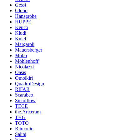
Gessi
Globo
Hansgrohe
HUPPE
Keuco
Kludi
Knief
Margaroli
Mauersberger
Mobo
Möhlenhoff
Nicolazzi
Oasis
Omoikiri
QuadroDesign
RIFAR
Scarabeo
Smartflow
TECE
the.Artceram
THG
TOTO
Ritmonio
Salini
Viega