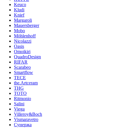
Keuco
Kludi
Knief
Margaroli
Mauersberger
Mobo
Möhlenhoff
Nicolazzi
Oasis
Omoikiri
QuadroDesign
RIFAR
Scarabeo
Smartflow
TECE
the.Artceram
THG
TOTO
Ritmonio
Salini
Viega
Villeroy&Boch
Vismaravetro
Сунержа