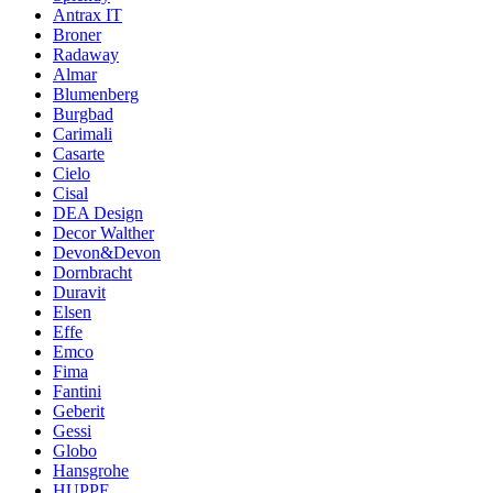
Antrax IT
Broner
Radaway
Almar
Blumenberg
Burgbad
Carimali
Casarte
Cielo
Cisal
DEA Design
Decor Walther
Devon&Devon
Dornbracht
Duravit
Elsen
Effe
Emco
Fima
Fantini
Geberit
Gessi
Globo
Hansgrohe
HUPPE