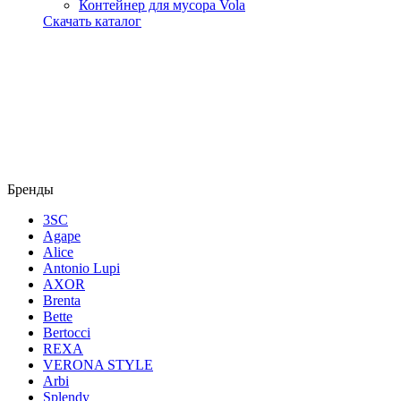
Контейнер для мусора Vola
Скачать каталог
Бренды
3SC
Agape
Alice
Antonio Lupi
AXOR
Brenta
Bette
Bertocci
REXA
VERONA STYLE
Arbi
Splendy