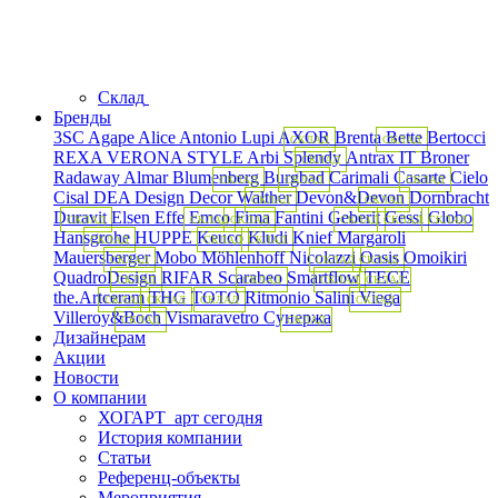
Склад
Бренды
3SC
Agape
Alice
Antonio Lupi
AXOR
Brenta
Bette
Bertocci
СКЛАД
СКЛАД
REXA
VERONA STYLE
Arbi
Splendy
Antrax IT
Broner
СКЛАД
Radaway
Almar
Blumenberg
Burgbad
Carimali
Casarte
Cielo
СКЛАД
СКЛАД
СКЛАД
Cisal
DEA Design
Decor Walther
Devon&Devon
Dornbracht
СКЛАД
СКЛАД
Duravit
Elsen
Effe
Emco
Fima
Fantini
Geberit
Gessi
Globo
СКЛАД
СКЛАД
СКЛАД
СКЛАД
СКЛАД
СКЛАД
Hansgrohe
HUPPE
Keuco
Kludi
Knief
Margaroli
СКЛАД
СКЛАД
СКЛАД
Mauersberger
Mobo
Möhlenhoff
Nicolazzi
Oasis
Omoikiri
СКЛАД
СКЛАД
СКЛАД
QuadroDesign
RIFAR
Scarabeo
Smartflow
TECE
СКЛАД
СКЛАД
СКЛАД
СКЛАД
the.Artceram
THG
TOTO
Ritmonio
Salini
Viega
СКЛАД
СКЛАД
СКЛАД
СКЛАД
Villeroy&Boch
Vismaravetro
Сунержа
СКЛАД
СКЛАД
Дизайнерам
Акции
Новости
О компании
ХОГАРТ_арт сегодня
История компании
Статьи
Референц-объекты
Мероприятия