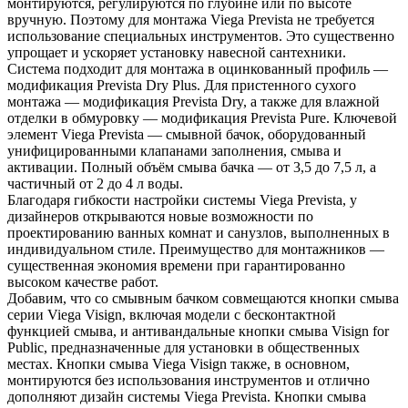
монтируются, регулируются по глубине или по высоте
вручную. Поэтому для монтажа Viega Prevista не требуется
использование специальных инструментов. Это существенно
упрощает и ускоряет установку навесной сантехники.
Система подходит для монтажа в оцинкованный профиль —
модификация Prevista Dry Plus. Для пристенного сухого
монтажа — модификация Prevista Dry, а также для влажной
отделки в обмуровку — модификация Prevista Pure. Ключевой
элемент Viega Prevista — смывной бачок, оборудованный
унифицированными клапанами заполнения, смыва и
активации. Полный объём смыва бачка — от 3,5 до 7,5 л, а
частичный от 2 до 4 л воды.
Благодаря гибкости настройки системы Viega Prevista, у
дизайнеров открываются новые возможности по
проектированию ванных комнат и санузлов, выполненных в
индивидуальном стиле. Преимущество для монтажников —
существенная экономия времени при гарантированно
высоком качестве работ.
Добавим, что со смывным бачком совмещаются кнопки смыва
серии Viega Visign, включая модели с бесконтактной
функцией смыва, и антивандальные кнопки смыва Visign for
Public, предназначенные для установки в общественных
местах. Кнопки смыва Viega Visign также, в основном,
монтируются без использования инструментов и отлично
дополняют дизайн системы Viega Prevista. Кнопки смыва