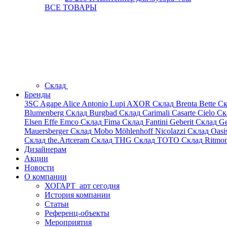
ВСЕ ТОВАРЫ
Склад
Бренды
3SC
Agape
Alice
Antonio Lupi
AXOR
Склад
Brenta
Bette
Ск
Blumenberg
Склад
Burgbad
Склад
Carimali
Casarte
Cielo
Ск
Elsen
Effe
Emco
Склад
Fima
Склад
Fantini
Geberit
Склад
Ge
Mauersberger
Склад
Mobo
Möhlenhoff
Nicolazzi
Склад
Oasi
Склад
the.Artceram
Склад
THG
Склад
TOTO
Склад
Ritmo
Дизайнерам
Акции
Новости
О компании
ХОГАРТ_арт сегодня
История компании
Статьи
Референц-объекты
Мероприятия