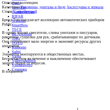
Описание коллекции
Oasis
Категории
Раковины, унитазы и биде
Аксессуары и зеркала
Omoikiri
Стиль
Современный
QuadroDesign
RIFAR
Бренд Toto предлагает коллекцию автоматических приборов
Scarabeo
Public.
Smartflow
TECE
В серию входят смесители, сливы унитазов и писсуаров,
the.Artceram
раковины, сушилки для рук, срабатывающие по датчикам.
THG
Они потребляют мало энергии и экономят ресурсы других
TOTO
аппаратов.
Ritmonio
Salini
Элементы монтируются в общественных местах.
Viega
Бесконтактное включение и выключение обеспечивают
Villeroy&Boch
защиту людей от вирусов.
Vismaravetro
Сунержа
В избранное
1