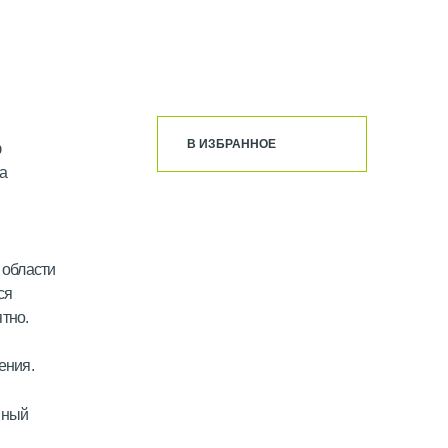
В ИЗБРАННОЕ
ф
та
 области
ся
тно.
ения.
нный