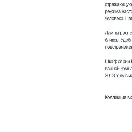
отражающую п
режима настр
человека. На
Лампы распол
бликов. Удоб
подстраиваетс
Шкаф серии 
ванной комна
2018 году вы
Коллекция вх