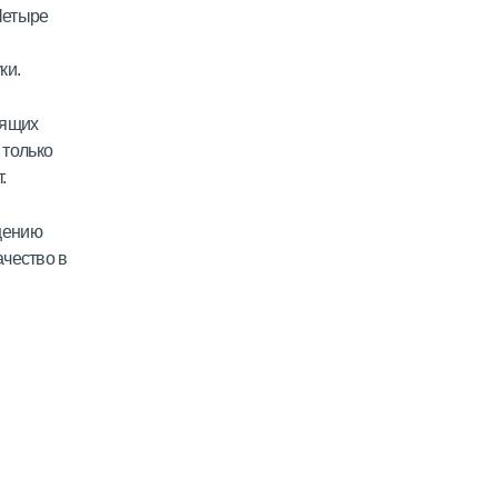
Четыре
ки.
пящих
 только
.
щению
ачество в