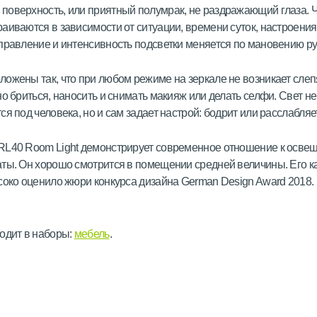
оверхность, или приятный полумрак, не раздражающий глаза. 
аиваются в зависимости от ситуации, времени суток, настроения
правление и интенсивность подсветки меняется по мановению ру
ожены так, что при любом режиме на зеркале не возникает сле
но бриться, наносить и снимать макияж или делать селфи. Свет не
я под человека, но и сам задает настрой: бодрит или расслабляет
RL40 Room Light демонстрирует современное отношение к осве
ты. Он хорошо смотрится в помещении средней величины. Его к
соко оценило жюри конкурса дизайна German Design Award 2018.
одит в наборы:
мебель
.