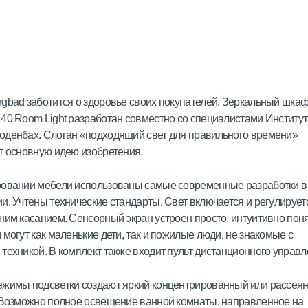
gbad заботится о здоровье своих покупателей. Зеркальный шка
40 Room Light разработан совместно со специалистами Институ
оденбах. Слоган «подходящий свет для правильного времени»
т основную идею изобретения.
ровании мебели использованы самые современные разработки в
и. Учтены технические стандарты. Свет включается и регулирует
ним касанием. Сенсорный экран устроен просто, интуитивно поня
 могут как маленькие дети, так и пожилые люди, не знакомые с
техникой. В комплект также входит пульт дистанционного управл
ежимы подсветки создают яркий концентрированный или рассея
 Возможно полное освещение ванной комнаты, направленное на