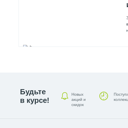
Будьте
Новых
Поступ
в курсе!
акций и
коллекц
скидок