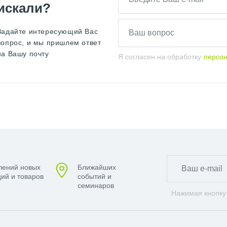
искали?
Задайте интересующий Вас
вопрос, и мы пришлем ответ
на Вашу почту
Я согласен на обработку
персо
лений новых
Ближайших
ий и товаров
событий и
семинаров
Нажимая кнопку