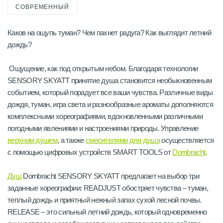
СОВРЕМЕННЫЙ
Каков на ощупь туман? Чем пахнет радуга? Как выглядит летний
дождь?
Ощущение, как под открытым небом. Благодаря технологии
SENSORY SKYATT принятие душа становится необыкновенным
событием, который порадует все ваши чувства. Различные виды
дождя, туман, игра света и разнообразные ароматы дополняются
комплексными хореографиями, вдохновленными различными
погодными явлениями и настроениями природы. Управление
верхним душем
, а также
смесителями для душа
осуществляется
с помощью цифровых устройств SMART TOOLS от
Dornbracht
.
Душ
Dornbracht SENSORY SKYATT предлагает на выбор три
заданные хореографии: READJUST обостряет чувства – туман,
теплый дождь и приятный нежный запах сухой лесной почвы.
RELEASE – это сильный летний дождь, который одновременно