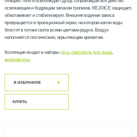
очищает тело и освобождает душу, сопровождая все действо
освежающим и бодрящим запахом тропиков. REJOICE защищает,
обволакивает и стабилизирует. Внешняя водяная завеса
превращается в проекционный экран, на котором капли воды
блестят в потоке света всеми цветами радуги. Воздух
наполняется поэтическим, окрыляющим ароматом.
Коллекция входит в наборы:
душ
,
смеситель для душа
,
верхний душ
.
В ИЗБРАННОЕ
9
КУПИТЬ