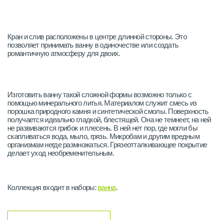
Кран и слив расположены в центре длинной стороны. Это
позволяет принимать ванну в одиночестве или создать
романтичную атмосферу для двоих.
Изготовить ванну такой сложной формы возможно только с
помощью минерального литья. Материалом служит смесь из
порошка природного камня и синтетической смолы. Поверхность
получается идеально гладкой, блестящей. Она не темнеет, на ней
не развиваются грибок и плесень. В ней нет пор, где могли бы
скапливаться вода, мыло, грязь. Микробам и другим вредным
организмам негде размножаться. Грязеотталкивающее покрытие
делает уход необременительным.
Коллекция входит в наборы:
ванна
.