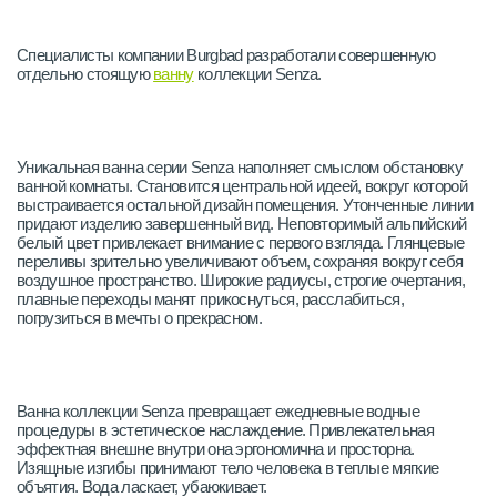
Специалисты компании Burgbad разработали совершенную
отдельно стоящую
ванну
коллекции Senza.
Уникальная ванна серии Senza наполняет смыслом обстановку
ванной комнаты. Становится центральной идеей, вокруг которой
выстраивается остальной дизайн помещения. Утонченные линии
придают изделию завершенный вид. Неповторимый альпийский
белый цвет привлекает внимание с первого взгляда. Глянцевые
переливы зрительно увеличивают объем, сохраняя вокруг себя
воздушное пространство. Широкие радиусы, строгие очертания,
плавные переходы манят прикоснуться, расслабиться,
погрузиться в мечты о прекрасном.
Ванна коллекции Senza превращает ежедневные водные
процедуры в эстетическое наслаждение. Привлекательная
эффектная внешне внутри она эргономична и просторна.
Изящные изгибы принимают тело человека в теплые мягкие
объятия. Вода ласкает, убаюкивает.