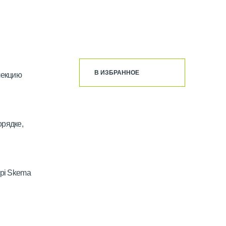
В ИЗБРАННОЕ
лекцию
орядке,
upi Skema