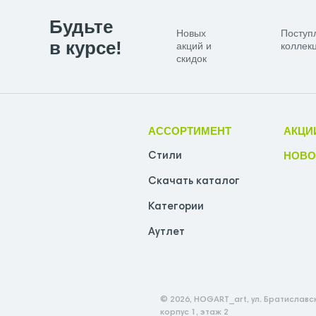
Будьте
Новых
Поступ
в курсе!
акций и
коллекц
скидок
АССОРТИМЕНТ
АКЦИ
НОВО
Стили
Скачать каталог
Категории
Аутлет
© 2026, HOGART_art, ул. Братиславск
корпус 1, этаж 2