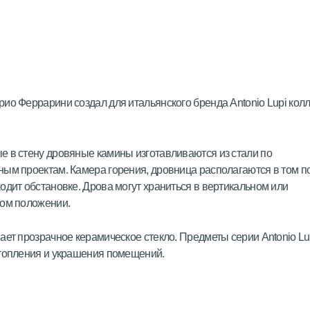
ио Феррарини создал для итальянского бренда Antonio Lupi кол
 в стену дровяные камины изготавливаются из стали по
ым проектам. Камера горения, дровница располагаются в том п
одит обстановке. Дрова могут храниться в вертикальном или
ном положении.
ает прозрачное керамическое стекло. Предметы серии Antonio L
топления и украшения помещений.