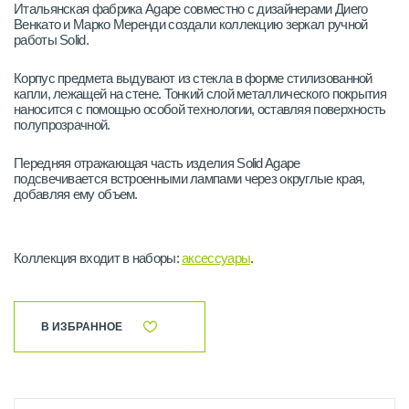
Итальянская фабрика Agape совместно с дизайнерами Диего
Венкато и Марко Меренди создали коллекцию зеркал ручной
работы Solid.
Корпус предмета выдувают из стекла в форме стилизованной
капли, лежащей на стене. Тонкий слой металлического покрытия
наносится с помощью особой технологии, оставляя поверхность
полупрозрачной.
Передняя отражающая часть изделия Solid Agape
подсвечивается встроенными лампами через округлые края,
добавляя ему объем.
Коллекция входит в наборы:
аксессуары
.
В ИЗБРАННОЕ